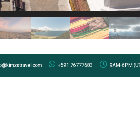
fo@kimzatravel.com
+591 76777683
9AM-6PM (UT