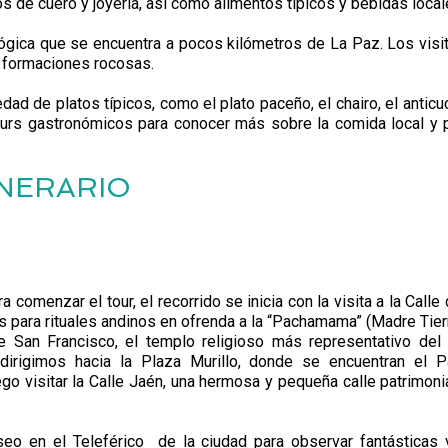
os de cuero y joyería, así como alimentos típicos y bebidas local
lógica que se encuentra a pocos kilómetros de La Paz. Los visi
y formaciones rocosas.
ad de platos típicos, como el plato paceño, el chairo, el anticuc
ours gastronómicos para conocer más sobre la comida local y 
INERARIO
comenzar el tour, el recorrido se inicia con la visita a la Calle 
 para rituales andinos en ofrenda a la “Pachamama” (Madre Tierr
e San Francisco, el templo religioso más representativo del 
irigimos hacia la Plaza Murillo, donde se encuentran el P
uego visitar la Calle Jaén, una hermosa y pequeña calle patrimoni
seo en el Teleférico de la ciudad para observar fantásticas 