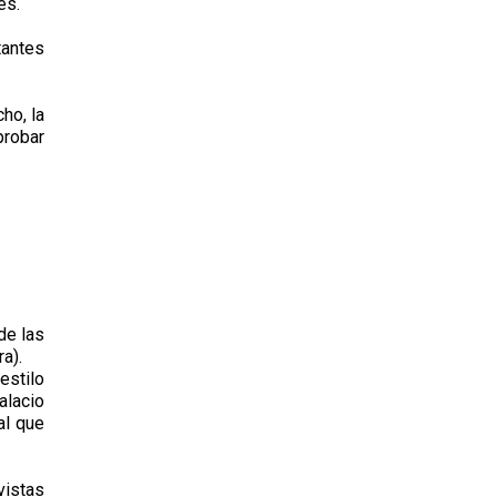
es.
tantes
ho, la
probar
de las
a).
estilo
alacio
al que
vistas