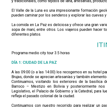
y tradicionales, como tejidos de lana, artesanías, product
El Valle de la Luna es una impresionante formación geo
pueden caminar por los senderos y explorar las cuevas 
La comida en La Paz es deliciosa y ofrece una gran varied
sopa de maní, entre otros. Los viajeros pueden hacer t
diferentes platos.
IT
Programa medio city tour 3.5 horas
DÍA 1: CIUDAD DE LA PAZ
A las 09:00 (o a las 14:00) los recogemos en su hotel para 
Brujas, donde se aprecian artesanías y también elementos
Continuamos, visitando los exteriores de la basílica d
Barroco – Mestizo en Bolivia y posteriormente nos d
Legislativo, el Palacio de Gobierno y la Catedral, para l
refleja el pasado colonial de la ciudad.
Continuamos con nuestro recorrido para realizar un pa