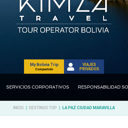
My Bolivia Trip
VIAJES
PRIVADOS
Compartido
SERVICIOS CORPORATIVOS
RESPONSABILIDAD SO
INICIO
DESTINOS TOP
LA PAZ CIUDAD MARAVILLA