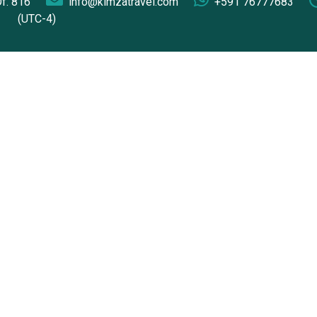
Of. 816
info@kimzatravel.com
+591 76777683
(UTC-4)