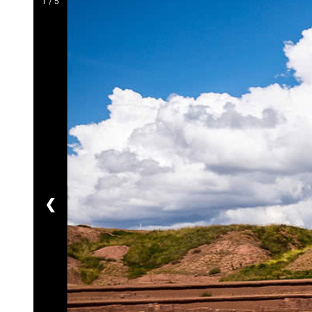
1 / 5
❮