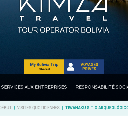
My Bolivia Trip
VOYAGES
PRIVÉS
Shared
SERVICES AUX ENTREPRISES
RESPONSABILITÉ SOCI
DÉBUT
VISITES QUOTIDIENNES
TIWANAKU SITIO ARQUEOLÓGIC