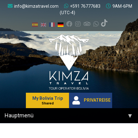
info@kimzatravel.com
+591 76777683
9AM-6PM
(UTC-4)
My Bolivia Trip
PRIVATREISE
Shared
▾
Hauptmenü