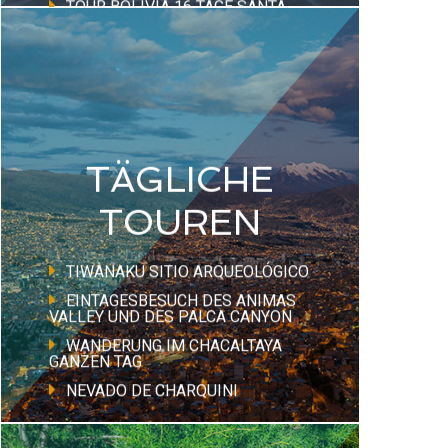
TOUR BOLIVIA 16 TAGE SANTA
CRUZ – UYUNI – LA PAZ –
COPACABANA- SANTA CRUZ -
MADRID
TÄGLICHE
TOUREN
TIWANAKU SITIO ARQUEOLÓGICO
EINTAGESBESUCH DES ANIMAS
VALLEY UND DES PALCA CANYON
WANDERUNG IM CHACALTAYA
GANZEN TAG
NEVADO DE CHARQUINI