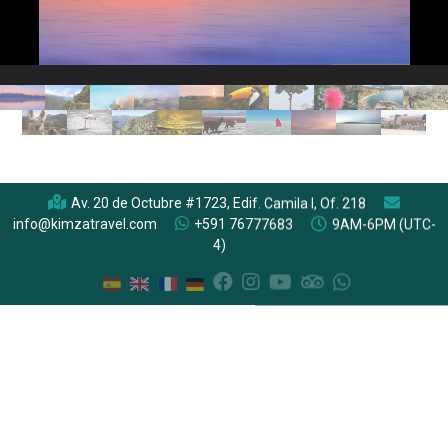
Av. 20 de Octubre #1723, Edif. Camila I, Of. 218
info@kimzatravel.com
+591 76777683
9AM-6PM (UTC-
4)