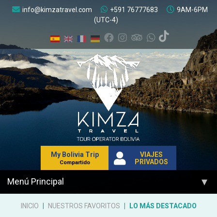
info@kimzatravel.com
+591 76777683
9AM-6PM
(UTC-4)
My Bolivia Trip
VIAJES
PRIVADOS
Compartido
▾
Menú Principal
INICIO
NUESTROS FAVORITOS
LO MÁS DESTACADO