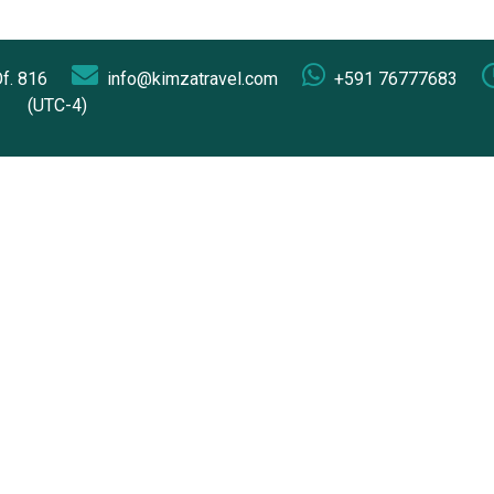
Of. 816
info@kimzatravel.com
+591 76777683
(UTC-4)