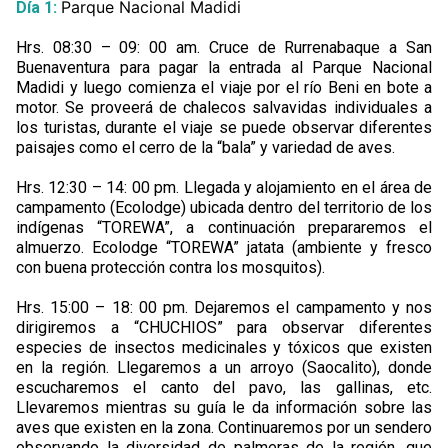
Parque Nacional Madidi
Día 1:
Hrs. 08:30 – 09: 00 am. Cruce de Rurrenabaque a San
Buenaventura para pagar la entrada al Parque Nacional
Madidi y luego comienza el viaje por el río Beni en bote a
motor. Se proveerá de chalecos salvavidas individuales a
los turistas, durante el viaje se puede observar diferentes
paisajes como el cerro de la “bala” y variedad de aves.
Hrs. 12:30 – 14: 00 pm. Llegada y alojamiento en el área de
campamento (Ecolodge) ubicada dentro del territorio de los
indígenas “TOREWA”, a continuación prepararemos el
almuerzo. Ecolodge “TOREWA” jatata (ambiente y fresco
con buena protección contra los mosquitos).
Hrs. 15:00 – 18: 00 pm. Dejaremos el campamento y nos
dirigiremos a “CHUCHIOS” para observar diferentes
especies de insectos medicinales y tóxicos que existen
en la región. Llegaremos a un arroyo (Saocalito), donde
escucharemos el canto del pavo, las gallinas, etc.
Llevaremos mientras su guía le da información sobre las
aves que existen en la zona. Continuaremos por un sendero
observando la diversidad de palmeras de la región, que