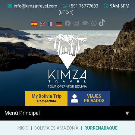
info@kimzatravel.com
+591 76777683
9AM-6PM
(UTC-4)
My Bolivia Trip
VIAJES
PRIVADOS
Compartido
▾
Menú Principal
INICIO
BOLIVIA ES AMAZONÍA
RURRENABAQUE