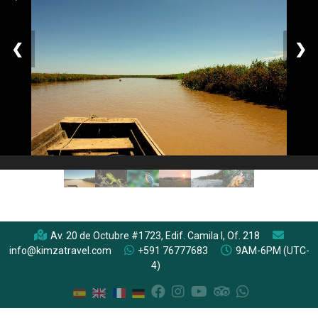
❮
❯
Av. 20 de Octubre #1723, Edif. Camila I, Of. 218
info@kimzatravel.com
+591 76777683
9AM-6PM (UTC-
4)